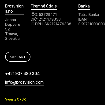
Brosvision
Firemné údaje
Banka
s.r.o.
IČO: 53729471
Tatra Banka
DIČ: 2121479338
IBAN:
Johna
IČ DPH: SK2121479338
SK9711000000
Dopyeru
92
Trnava,
Slovakia
KONTAKT
+421 907 480 304
info@brosvision.com
Výpis z ORSR