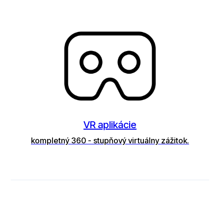
VR aplikácie
kompletný 360 - stupňový virtuálny zážitok.